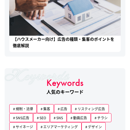
【ハウスメーカー向け】広告の種類・集客のポイントを
徹底解説
Keywords
人気のキーワード
規制・法律
集客
広告
リスティング広告
SNS広告
SEO
SNS
動画広告
チラシ
サイネージ
エリアマーケティング
デザイン