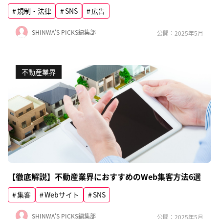
規制・法律
SNS
広告
SHINWA'S PICKS編集部
公開：2025年5月
不動産業界
【徹底解説】不動産業界におすすめのWeb集客方法6選
集客
Webサイト
SNS
SHINWA'S PICKS編集部
公開：2025年5月