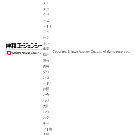
スチ
ェッ
クサ
ービ
ス
|
イ
ノベ
ーシ
ョン
事業
|
Copyright Shinwa Agency Co.,Ltd. All rights reserved.
採用
情報
|
資料
ダウ
ンロ
ード
|
お問
い合
わせ
大和
ハウ
スグ
ルー
プ
|
個
人情