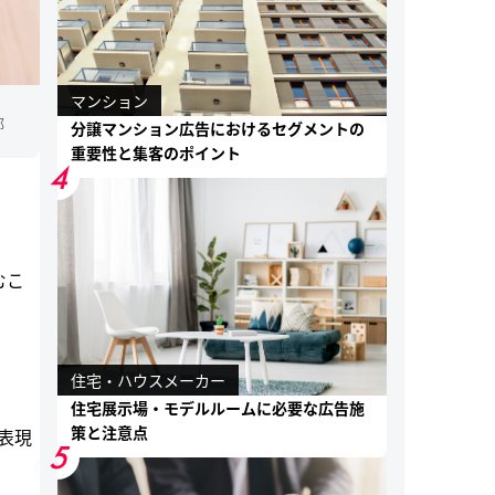
マンション
部
分譲マンション広告におけるセグメントの
重要性と集客のポイント
4
むこ
住宅・ハウスメーカー
住宅展示場・モデルルームに必要な広告施
策と注意点
表現
5