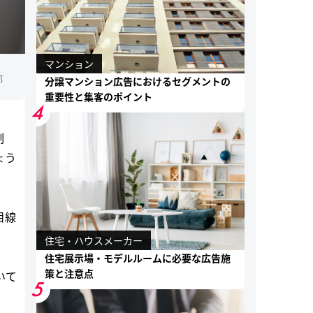
マンション
部
分譲マンション広告におけるセグメントの
重要性と集客のポイント
4
制
ょう
目線
住宅・ハウスメーカー
住宅展示場・モデルルームに必要な広告施
策と注意点
いて
5