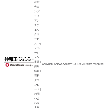
産広
告コ
ンプ
ライ
アン
スチ
ェッ
クサ
ービ
ス
|
イ
ノベ
ーシ
ョン
事業
|
Copyright Shinwa Agency Co.,Ltd. All rights reserved.
採用
情報
|
資料
ダウ
ンロ
ード
|
お問
い合
わせ
大和