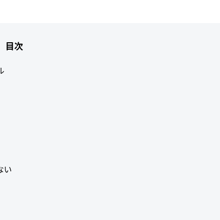
目次
ル
ない