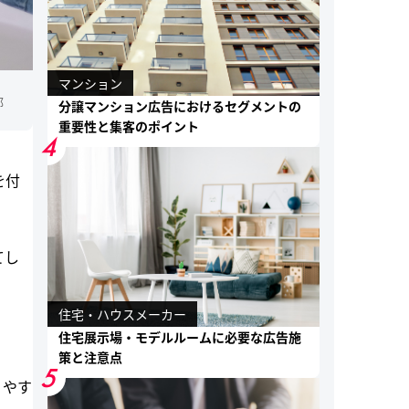
マンション
部
分譲マンション広告におけるセグメントの
重要性と集客のポイント
4
を付
てし
住宅・ハウスメーカー
住宅展示場・モデルルームに必要な広告施
策と注意点
5
りやす