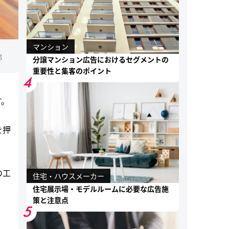
マンション
部
分譲マンション広告におけるセグメントの
重要性と集客のポイント
4
す。
を押
の工
住宅・ハウスメーカー
住宅展示場・モデルルームに必要な広告施
策と注意点
5