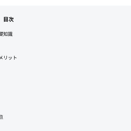
目次
礎知識
メリット
点