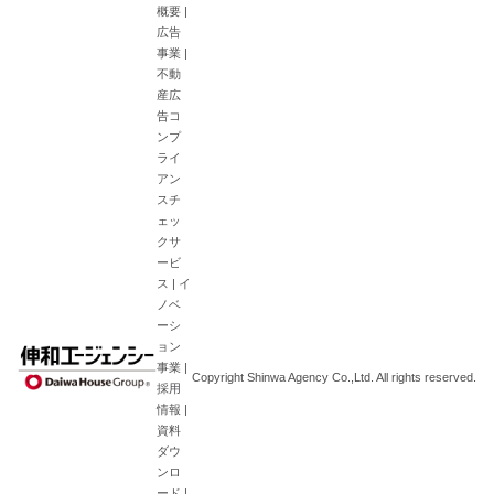
概要
|
広告
事業
|
不動
産広
告コ
ンプ
ライ
アン
スチ
ェッ
クサ
ービ
ス
|
イ
ノベ
ーシ
ョン
事業
|
Copyright Shinwa Agency Co.,Ltd. All rights reserved.
採用
情報
|
資料
ダウ
ンロ
ード
|