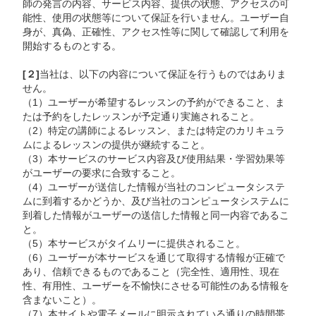
師の発言の内容、サービス内容、提供の状態、アクセスの可
能性、使用の状態等について保証を行いません。ユーザー自
身が、真偽、正確性、アクセス性等に関して確認して利用を
開始するものとする。
[２]
当社は、以下の内容について保証を行うものではありま
せん。
（1）ユーザーが希望するレッスンの予約ができること、ま
たは予約をしたレッスンが予定通り実施されること。
（2）特定の講師によるレッスン、または特定のカリキュラ
ムによるレッスンの提供が継続すること。
（3）本サービスのサービス内容及び使用結果・学習効果等
がユーザーの要求に合致すること。
（4）ユーザーが送信した情報が当社のコンピュータシステ
ムに到着するかどうか、及び当社のコンピュータシステムに
到着した情報がユーザーの送信した情報と同一内容であるこ
と。
（5）本サービスがタイムリーに提供されること。
（6）ユーザーが本サービスを通じて取得する情報が正確で
あり、信頼できるものであること（完全性、適用性、現在
性、有用性、ユーザーを不愉快にさせる可能性のある情報を
含まないこと）。
（7）本サイトや電子メールに明示されている通りの時間帯