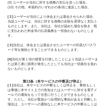
(9) ユーザーが当社に対する債務の支払を怠った場合。
(10) その他、本規約のいずれかの条項に違反した場合。
[２]
ユーザーが当社により休会または退会させられた場合、
当該ユーザーは、当社に対する債務の全額を遅滞なく支払う
ものとします。また、当社は、当社が認めた場合を除き、既
に支払われた料金等の払戻義務を一切負わないものとしま
す。
[３]
当社は、休会または退会させたユーザーのID及びパスワ
ード等を無効とすることができるものとします。
[4]
当社が第１項の措置を行使したことにより当該ユーザーま
たは第三者に損害が発生したとしても当社は一切責任を負わ
ないものとします。
第13条（本サービスの中断及び停止）
[１]
当社は、本サービスの中断もしくは停止を、事前もしく
は事後に本サイト上での告知またはユーザーに対する電子メ
ールでの通知をもって任意に行うことができるものとしま
す。ただし、当社が緊急かつ合理的な事由があると判断した
場合は、ユーザーへの通知なしに本サービスの中断もしくは