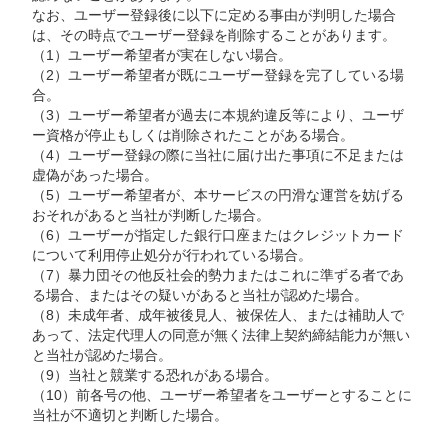
なお、ユーザー登録後に以下に定める事由が判明した場合
は、その時点でユーザー登録を削除することがあります。
（1）ユーザー希望者が実在しない場合。
（2）ユーザー希望者が既にユーザー登録を完了している場
合。
（3）ユーザー希望者が過去に本規約違反等により、ユーザ
ー資格が停止もしくは削除されたことがある場合。
（4）ユーザー登録の際に当社に届け出た事項に不足または
虚偽があった場合。
（5）ユーザー希望者が、本サービスの円滑な運営を妨げる
おそれがあると当社が判断した場合。
（6）ユーザーが指定した銀行口座またはクレジットカード
について利用停止処分が行われている場合。
（7）暴力団その他反社会的勢力またはこれに準ずる者であ
る場合、またはその疑いがあると当社が認めた場合。
（8）未成年者、成年被後見人、被保佐人、または補助人で
あって、法定代理人の同意が無く法律上契約締結能力が無い
と当社が認めた場合。
（9）当社と競業する恐れがある場合。
（10）前各号の他、ユーザー希望者をユーザーとすることに
当社が不適切と判断した場合。