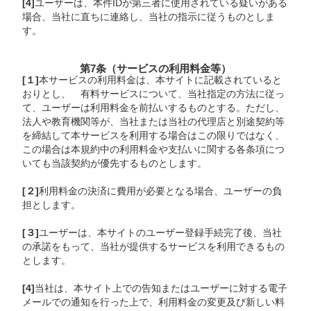
[4]
ユーザーは、本件IDが第三者に使用されている疑いがある
場合、当社に直ちに連絡し、当社の指示に従うものとしま
す。
第7条（サービスの利用料金等）
[１]
本サービスの利用料金は、本サイトに記載されていると
おりとし、 有料サービスについて、当社指定の方法に従っ
て、ユーザーは利用料金を前払いするものとする。ただし、
法人や教育機関等が、当社または当社の代理店と別途契約等
を締結して本サービスを利用する場合はこの限りではなく、
この場合は本規約中の利用料金や支払いに関する各条項につ
いても当該契約が優先するものとします。
[２]
利用料金の決済に費用が必要となる場合、ユーザーの負
担とします。
[３]
ユーザーは、本サイトのユーザー登録手続完了後、当社
の承諾をもって、当社が提供するサービスを利用できるもの
とします。
[4]
当社は、本サイト上での告知またはユーザーに対する電子
メールでの通知を行った上で、利用料金の変更及び新しい料