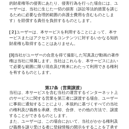
的財産権等の侵害にあたり、侵害行為を行った場合には、ユ
ーザーは、当社に生じた一切の損害（訴訟等法的措置を講じ
るために必要な合理的範囲の弁護士費用を含むものとしま
す）を賠償する責任を負担するものとします。
[２]
ユーザーは、本サービスを利用することによって、本サ
ービスまたはアクセスするコンテンツに対するいかなる知的
財産権も取得することはありません。
[3]
当社がユーザーの合意を得て撮影した写真及び動画の著作
権は当社に帰属します。当社はこれらを、本サービスにおい
て必要な範囲に限り現在及び将来にわたって利用できる権利
を有するものとします。
第17条（営業譲渡）
当社は、本サービスを含む当社の運営するインターネット上
のサービスに関する営業を第三者に譲渡する場合、ユーザー
に事前に通知することにより、本規約に基づくすべての当社
の権利及び義務を承継、売却、合併、その他の方法で、譲渡
することができるものとします。
また、ユーザーは、この場合において、当社がかかる権利及
び義務を譲り受ける者に登録情報の開示をすることを了承す