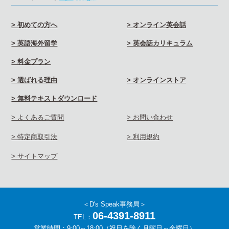
> 初めての方へ
> オンライン英会話
> 英語海外留学
> 英会話カリキュラム
> 料金プラン
> 選ばれる理由
> オンラインストア
> 無料テキストダウンロード
> よくあるご質問
> お問い合わせ
> 特定商取引法
> 利用規約
> サイトマップ
＜D's Speak事務局＞
06-4391-8911
TEL：
営業時間：9:00～18:00（祝日を除く月曜日～金曜日）