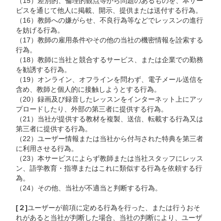
（15）差別的、倫理的観点等から問題のあるものを、本サー
ビスを通じて他人に掲載、開示、提供または送付する行為。
（16）教師への嫌がらせ、不良行為等などでレッスンの進行
を妨げる行為。
（17）教師の雇用条件やその他の当社の機密情報を詮索する
行為。
（18）教師に当社と競合するサービス、または企業での勤務
を勧誘する行為。
（19）オンライン、オフラインを問わず、電子メール送信を
含め、教師と個人的に接触しようとする行為。
（20）録画及び録音したレッスンをインターネット上にアッ
プロードしたり、外部の第三者に提供する行為。
（21）当社が提供する教材を複製、送信、転載する行為又は
第三者に提供する行為。
（22）ユーザー情報または当社から付与された特典を第三者
に利用させる行為。
（23）本サービスによらず教師または当社スタッフにレッス
ン、語学教育・指導またはこれに類似する行為を依頼する行
為。
（24）その他、当社が不適当と判断する行為。
[２]
ユーザーが前項に定める行為を行った、または行うおそ
れがあると当社が判断した場合、当社の判断により、ユーザ