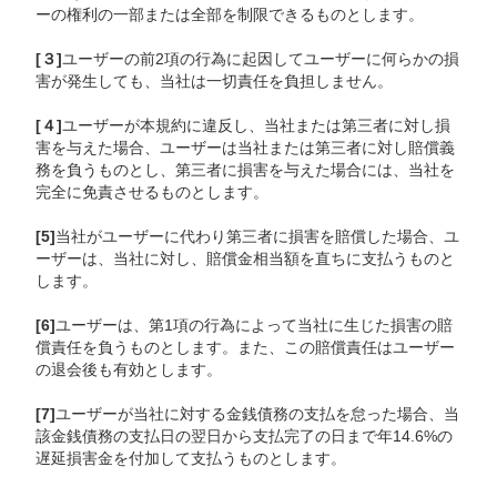
ーの権利の一部または全部を制限できるものとします。
[３]
ユーザーの前2項の行為に起因してユーザーに何らかの損
害が発生しても、当社は一切責任を負担しません。
[４]
ユーザーが本規約に違反し、当社または第三者に対し損
害を与えた場合、ユーザーは当社または第三者に対し賠償義
務を負うものとし、第三者に損害を与えた場合には、当社を
完全に免責させるものとします。
[5]
当社がユーザーに代わり第三者に損害を賠償した場合、ユ
ーザーは、当社に対し、賠償金相当額を直ちに支払うものと
します。
[6]
ユーザーは、第1項の行為によって当社に生じた損害の賠
償責任を負うものとします。また、この賠償責任はユーザー
の退会後も有効とします。
[7]
ユーザーが当社に対する金銭債務の支払を怠った場合、当
該金銭債務の支払日の翌日から支払完了の日まで年14.6%の
遅延損害金を付加して支払うものとします。