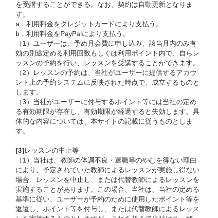
を受講することができる。なお、契約は自動更新となりま
す。
a．利用料金をクレジットカードにより支払う。
b．利用料金をPayPalにより支払う。
（1）ユーザーは、予め月会費に申し込み、該当月内のみ有
効の別途定める利用回数もしくは利用ポイント内で、自らレ
ッスンの予約を行い、レッスンを受講することができます。
（2）レッスンの予約は、当社がユーザーに提供するアカウ
ント上の予約システムに反映された時点で、成立するものと
します。
（3）当社がユーザーに付与するポイント等には当社の定め
る有効期限が存在し、有効期限が経過すると失効します。具
体的な内容については、本サイトの記載に従うものとしま
す。
[3]
レッスンの中止等
（1）当社は、教師の体調不良・退職等のやむを得ない理由
により、予定されていた教師によるレッスンが実施し得ない
場合、レッスンを中止し、または代替教師によるレッスンを
実施することがあります。この場合、当社は、当社の定める
基準に従い、ユーザーが予約のために使用したポイント等を
返還し、ポイント等を付与し、または代替教師によるレッス