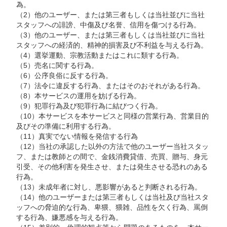
為。
（2）他のユーザー、または第三者もしくは当社並びに当社
スタッフへの誹謗、中傷及び名誉、信用を傷つける行為。
（3）他のユーザー、または第三者もしくは当社並びに当社
スタッフへの経済的、精神的損害及び不利益を与える行為。
（4）選挙運動、宗教活動またはこれに類する行為。
（5）売名に関する行為。
（6）公序良俗に反する行為。
（7）法令に違反する行為、またはそのおそれがある行為。
（8）本サービスの運用を妨げる行為。
（9）犯罪行為及び犯罪行為に結びつく行為。
（10）本サービスを本サービスと同様の営業行為、営業目的
及びその準備に利用する行為。
（11）真実でない情報を発信する行為
（12）当社の承認した以外の方法で他のユーザー当社スタッ
フ、または教師との間で、金銭消費貸借、売買、贈与、身元
引受、その他利害を発生させ、または発生させる恐れのある
行為。
（13）未成年者に対し、悪影響があると判断される行為。
（14）他のユーザーまたは第三者もしくは当社及び当社スタ
ッフへの脅迫的な行為、卑猥、猥雑、品性を欠く行為、罵倒
する行為、嫌悪感を与える行為。