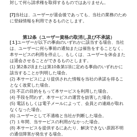
対して何ら請求権を取得するものではありません。
[7]
当社は、ユーザーが退会後であっても、当社の業務のため
に登録情報を利用できるものとします。
第12条（ユーザー資格の取消し及び不承認）
[１]
ユーザーが以下の事由のいずれかに該当する場合、当社
は、ユーザーに何ら事前の通知または催告をすることなく、
本サービスの利用を停止し、もしくは、ユーザーを休会また
は退会させることができるものとします。
(1) 第2条2項または第10条第1項に定める事由のいずれかに
該当することが判明した場合。
(2) 本サービスにより提供された情報を当社の承諾を得るこ
となく改変した場合。
(3) 不正の目的をもって本サービスを利用した場合。
(4) 手段を問わず、本サービスの運営を妨害した場合。
(5) 電話もしくは電子メールによって、会員との連絡が取れ
なくなった場合。
(6) ユーザーとして不適格と当社が判断した場合。
(7) １年間、当サービスの利用がなかった場合。
(8) 本サービスを提供するにあたり、解決できない原因不明
の通信障害が発生する場合。