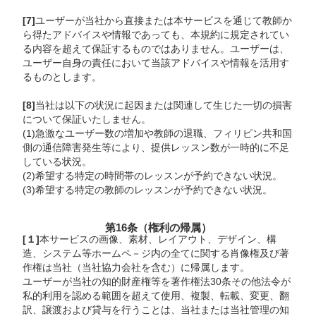
[7]
ユーザーが当社から直接または本サービスを通じて教師か
ら得たアドバイスや情報であっても、本規約に規定されてい
る内容を超えて保証するものではありません。ユーザーは、
ユーザー自身の責任において当該アドバイスや情報を活用す
るものとします。
[8]
当社は以下の状況に起因または関連して生じた一切の損害
について保証いたしません。
(1)急激なユーザー数の増加や教師の退職、フィリピン共和国
側の通信障害発生等により、提供レッスン数が一時的に不足
している状況。
(2)希望する特定の時間帯のレッスンが予約できない状況。
(3)希望する特定の教師のレッスンが予約できない状況。
第16条（権利の帰属）
[１]
本サービスの画像、素材、レイアウト、デザイン、構
造、システム等ホームペ－ジ内の全てに関する肖像権及び著
作権は当社（当社協力会社を含む）に帰属します。
ユーザーが当社の知的財産権等を著作権法30条その他法令が
私的利用を認める範囲を超えて使用、複製、転載、変更、翻
訳、譲渡および貸与を行うことは、当社または当社管理の知