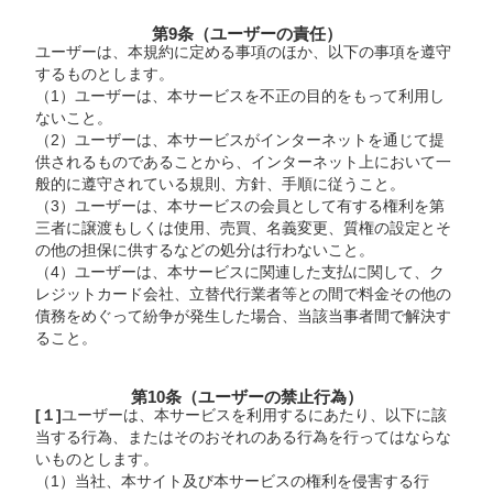
第9条（ユーザーの責任）
ユーザーは、本規約に定める事項のほか、以下の事項を遵守
するものとします。
（1）ユーザーは、本サービスを不正の目的をもって利用し
ないこと。
（2）ユーザーは、本サービスがインターネットを通じて提
供されるものであることから、インターネット上において一
般的に遵守されている規則、方針、手順に従うこと。
（3）ユーザーは、本サービスの会員として有する権利を第
三者に譲渡もしくは使用、売買、名義変更、質権の設定とそ
の他の担保に供するなどの処分は行わないこと。
（4）ユーザーは、本サービスに関連した支払に関して、ク
レジットカード会社、立替代行業者等との間で料金その他の
債務をめぐって紛争が発生した場合、当該当事者間で解決す
ること。
第10条（ユーザーの禁止行為）
[１]
ユーザーは、本サービスを利用するにあたり、以下に該
当する行為、またはそのおそれのある行為を行ってはならな
いものとします。
（1）当社、本サイト及び本サービスの権利を侵害する行