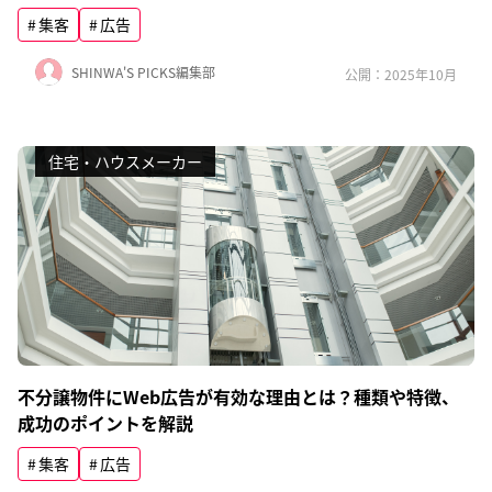
集客
広告
SHINWA'S PICKS編集部
公開：2025年10月
住宅・ハウスメーカー
不分譲物件にWeb広告が有効な理由とは？種類や特徴、
成功のポイントを解説
集客
広告