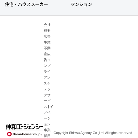
住宅・ハウスメーカー
マンション
会社
概要
|
広告
事業
|
不動
産広
告コ
ンプ
ライ
アン
スチ
ェッ
クサ
ービ
ス
|
イ
ノベ
ーシ
ョン
事業
|
Copyright Shinwa Agency Co.,Ltd. All rights reserved.
採用