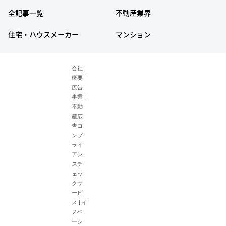
全記事一覧
不動産業界
住宅・ハウスメーカー
マンション
会社
概要
|
広告
事業
|
不動
産広
告コ
ンプ
ライ
アン
スチ
ェッ
クサ
ービ
ス
|
イ
ノベ
ーシ