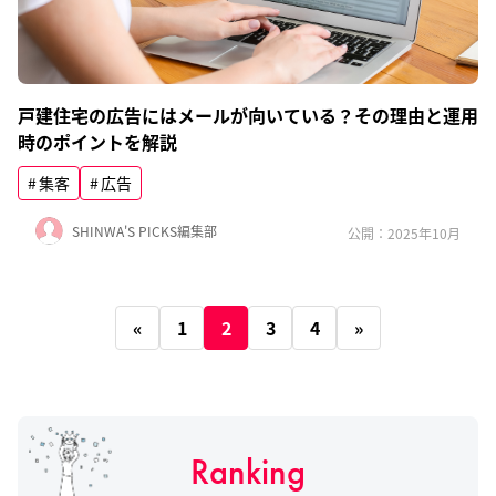
戸建住宅の広告にはメールが向いている？その理由と運用
時のポイントを解説
集客
広告
SHINWA'S PICKS編集部
公開：2025年10月
«
1
2
3
4
»
Ranking